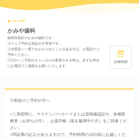
Web予約
かみや歯科
静岡市葵区のかみや歯科です。
◎ウェブ予約は初診の方専用です。
◎当医院へ一度でもかかられたことがある方は、お電話でご
予約ください。
◎万が一ご予約のキャンセルや変更される時は、必ずお早め
診療時間
にお電話でご連絡をお願いいたします。
◎初診のご予約の方へ
○ご来院時に、マイナンバーカードまたは資格確認証や、各種医
療券（お持ちの方）、お薬手帳（薬を服用中の方）をご持参くだ
さい。
○問診票の記入がありますので、予約時間の10分前にお越しくだ