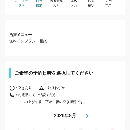
メニュー
日時
患者情報
症状
内容
予約
選択
指定
入力
入力
確認
完了
治療メニュー
無料インプラント相談
ご希望の予約日時を選択してください
：空きあり
：残りわずか
：お電話にてご相談ください
の上が午前、下が午後の空き状況です。
2026年8月
月
火
水
木
金
土
日