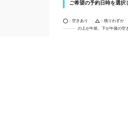
ご希望の予約日時を選択
：空きあり
：残りわずか
の上が午前、下が午後の空
月
火
27
28
3
4